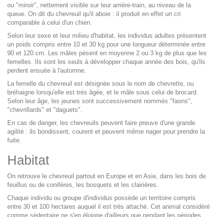
ou "miroir", nettement visible sur leur arrière-train, au niveau de la
queue. On dit du chevreuil qu'il aboie : il produit en effet un cri
comparable à celui d'un chien.
Selon leur sexe et leur milieu d'habitat, les individus adultes présentent
un poids compris entre 10 et 30 kg pour une longueur déterminée entre
90 et 120 cm. Les mâles pèsent en moyenne 2 ou 3 kg de plus que les
femelles. Ils sont les seuls à développer chaque année des bois, qu'ils
perdent ensuite à l'automne.
La femelle du chevreuil est désignée sous le nom de chevrette, ou
bréhaigne lorsqu'elle est très âgée, et le mâle sous celui de brocard.
Selon leur âge, les jeunes sont successivement nommés "faons",
"chevrillards" et "daguets".
En cas de danger, les chevreuils peuvent faire preuve d'une grande
agilité : ils bondissent, courent et peuvent même nager pour prendre la
fuite.
Habitat
On retrouve le chevreuil partout en Europe et en Asie, dans les bois de
feuillus ou de conifères, les bosquets et les clairières.
Chaque individu ou groupe d'individus possède un territoire compris
entre 30 et 100 hectares auquel il est très attaché. Cet animal considéré
comme sédentaire ne s'en éloigne d'ailleurs que pendant les périodes