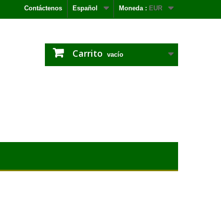
Contáctenos
Español
Moneda :
EUR
Carrito
vacío