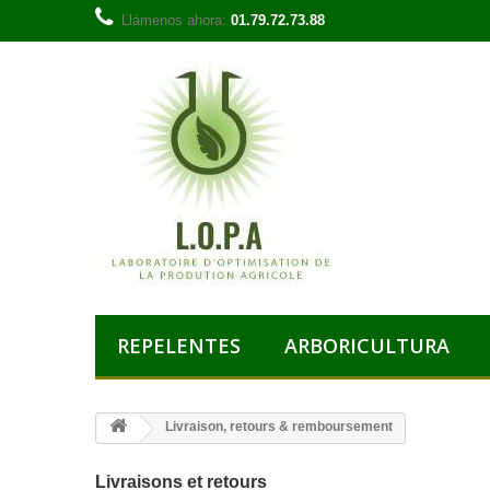
Llámenos ahora:
01.79.72.73.88
REPELENTES
ARBORICULTURA
Livraison, retours & remboursement
Livraisons et retours