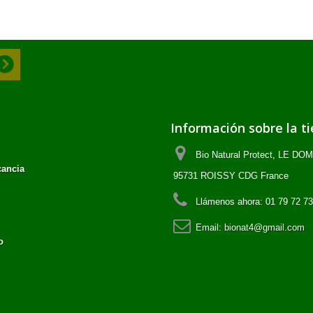
Información sobre la t
Bio Natural Protect, LE D
cancia
95731 ROISSY CDG France
Llámenos ahora:
01 79 72 73
Email:
bionat4@gmail.com
o