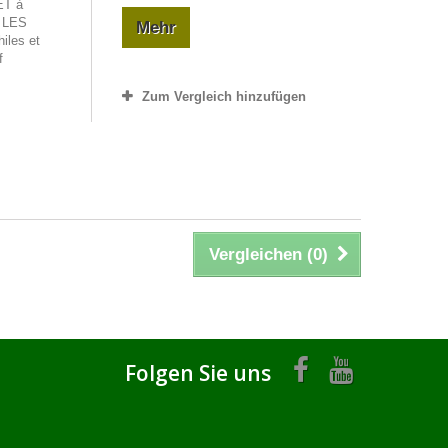
ET à
t LES
Mehr
iles et
f
Zum Vergleich hinzufügen
Vergleichen (
0
)
Folgen Sie uns