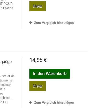
NT POUR
Mehr
ilisation
Zum Vergleich hinzufügen
14,95 €
t piège
In den Warenkorb
ste et de
bâtiments
 couleur
Mehr
t la
des
philes. Il
son DU
Zum Vergleich hinzufügen