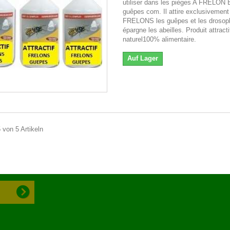
utiliser dans les pièges A FRELON 
guêpes com. Il attire exclusivemen
FRELONS les guêpes et les drosoph
épargne les abeilles. Produit attracti
naturel100% alimentaire.
Auf Lager
5 von 5 Artikeln