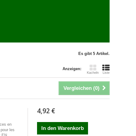
Es gibt 5 Artikel.
Anzeigen:
Kacheln
Liste
Vergleichen (
0
)
4,92 €
ces en
In den Warenkorb
 pour les
R EN