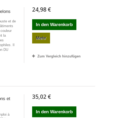
24,98 €
relons
ste et de
In den Warenkorb
bâtiments
 couleur
t la
Mehr
des
philes. Il
son DU
Zum Vergleich hinzufügen
35,02 €
ons et
In den Warenkorb
mploi à