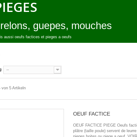
PIEGES
relons, guepes, mouches
s aussi oeufs factices et pieges a oeufs
S
g
--
5 von 5 Artikeln
OEUF FACTICE
OEUF FACTICE PIEGE Oeufs facti
plâtre (taille poule) servent de leurre
pieges boites ou piege a oeuf. VOI