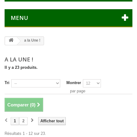
MENU
a la Une !
A LA UNE !
Il y a 23 produits.
Tri
Montrer
par page
Comparer (
0
)
1
2
Afficher tout
Résultats 1 - 12 sur 23.